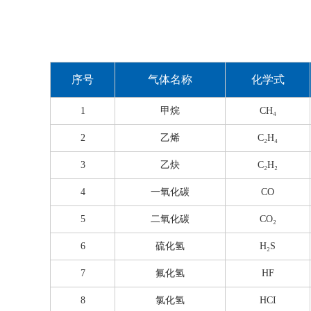
序号
气体名称
化学式
1
甲烷
CH₄
2
乙烯
C₂H₄
3
乙炔
C₂H₂
4
一氧化碳
CO
5
二氧化碳
CO₂
6
硫化氢
H₂S
7
氟化氢
HF
8
氯化氢
HCI