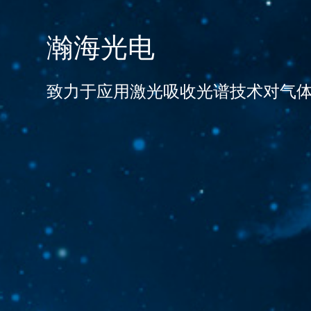
瀚
海
光
电
致
力
于
应
用
激
光
吸
收
光
谱
技
术
对
气