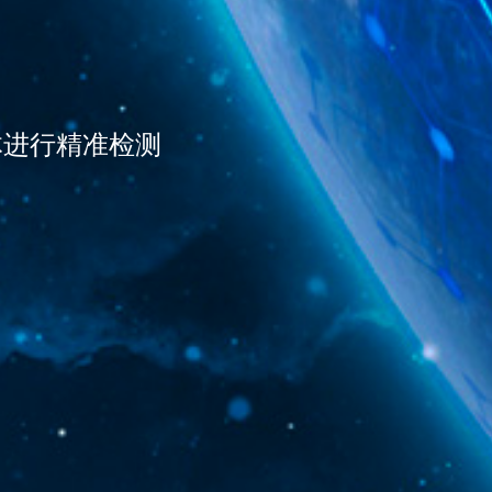
体
进
行
精
准
检
测