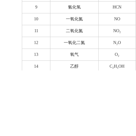
9
氰化氢
HCN
10
一氧化氮
NO
11
二氧化氮
NO₂
12
一氧化二氮
N₂O
13
氧气
O₂
14
乙醇
C₂H₅OH
15
氨气
NH₃
16
水汽
H₂O