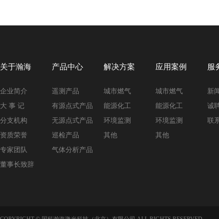
关于瀚海
产品中心
解决方案
应用案例
服
企业简介
遥测产品
城市燃气
城市燃气
新
大 事 记
有源点式产品
能源化工
能源化工
诚
分支机构
无源点式产品
环境监测
环境监测
联
资质荣誉
巡检产品
其他
其他
专家团队
气体分析产品
董事长致辞
COPYRIGHT © 国科瀚海激光科技（北京）有限公司 ALL RIGHTS RESERVED.