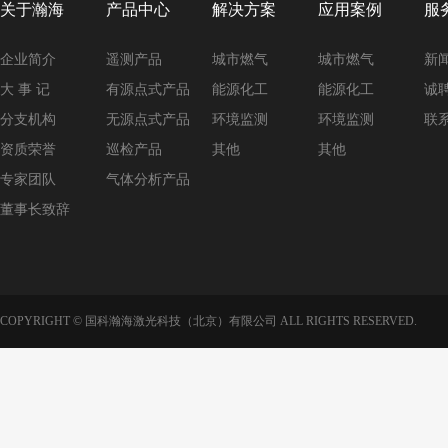
关于瀚海
产品中心
解决方案
应用案例
服
企业简介
遥测产品
城市燃气
城市燃气
新
大 事 记
有源点式产品
能源化工
能源化工
诚
分支机构
无源点式产品
环境监测
环境监测
联
资质荣誉
巡检产品
其他
其他
专家团队
气体分析产品
董事长致辞
COPYRIGHT © 国科瀚海激光科技（北京）有限公司 ALL RIGHTS RESERVED.