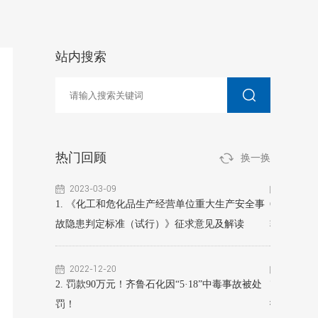
站内搜索
热门回顾
换一换
2023-03-09
2022-12
燃气体报警装置
1. 《化工和危化品生产经营单位重大生产安全事
6. 4死3
故隐患判定标准（试行）》征求意见及解读
较大事故
2022-12-20
2023-07
2. 罚款90万元！齐鲁石化因“5·18”中毒事故被处
7. 5死1
罚！
报告发布