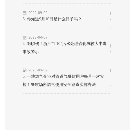
“生命线”
2022-09-09
2022-03
3. 你知道9月10日是什么日子吗？
8. 北京
施
新《加油站作业
2023-04-07
4. 3死3伤！浙江“1.10”污水处理硫化氢较大中毒
2022-08
事故警示
9. 注意“
烷检测仪》等五
2023-03-02
2022-08
5. 一地燃气企业对管道气餐饮用户每月一次安
10. 瀚海
检！餐饮场所燃气使用安全巡查实施办法