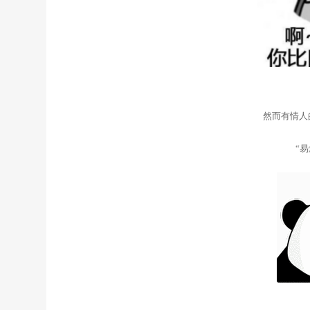
然而有情人
“易