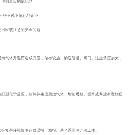
说到夏日的危化品
不得不说下危化品企业
夏日应该注意的安全问题
因为气体升温而造成升压，储存设施、输送管道、阀门、法兰承压加大，
生剧烈化学反应，放热并生成易燃气体，增加燃烧、爆炸或释放有毒物质
汽等复杂环境影响造成误报、漏报。甚至遇水淹无法工作。