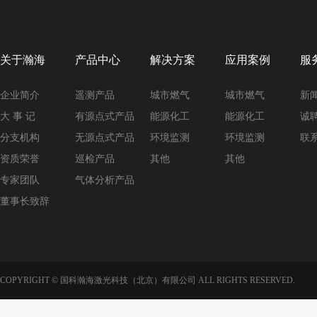
关于瀚海
产品中心
解决方案
应用案例
服
企业简介
遥测产品
城市燃气
城市燃气
新
大 事 记
有源点式产品
能源化工
能源化工
诚
分支机构
无源点式产品
环境监测
环境监测
联
资质荣誉
巡检产品
其他
其他
专家团队
气体分析产品
董事长致辞
COPYRIGHT © 国科瀚海激光科技（北京）有限公司 ALL RIGHTS RESERVED.