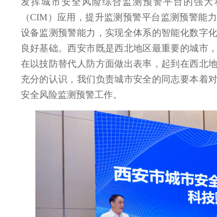
发挥城市安全风险综合监测预警平台的强大
（CIM）应用，提升监测预警平台监测预警能
设备监测预警能力，实现全体系的智能化数字
良好基础。西安市既是西北地区最重要的城市
在以技防替代人防方面做出表率，起到在西北
充分的认识，我们负责城市安全的同志要本着
安全风险监测预警工作。