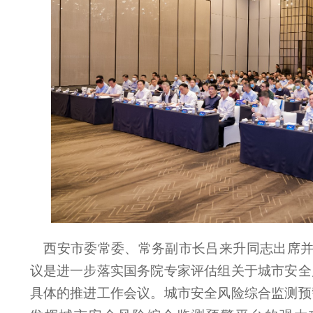
西安市委常委、常务副市长吕来升同志出席
议是进一步落实国务院专家评估组关于城市安全风
具体的推进工作会议。城市安全风险综合监测预警