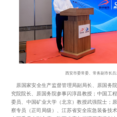
西安市委常委、常务副市长吕
原国家安全生产监督管理局副局长、原国务
究院院长、原国务院参事闪淳昌教授；中国工
委员、中国矿业大学（北京）教授武强院士；
察专员（正司局级）、江苏省安全应急装备技