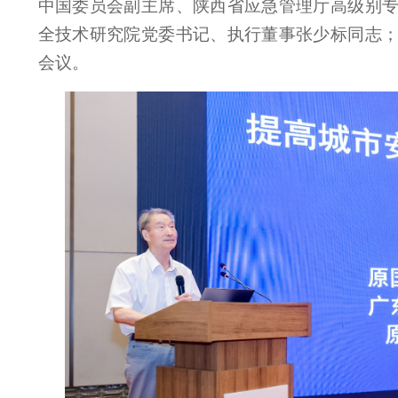
中国委员会副主席、陕西省应急管理厅高级别
全技术研究院党委书记、执行董事张少标同志
会议。