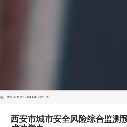
首页
-
新闻资讯
-
集团新闻
- 浏览正文
西安市城市安全风险综合监测