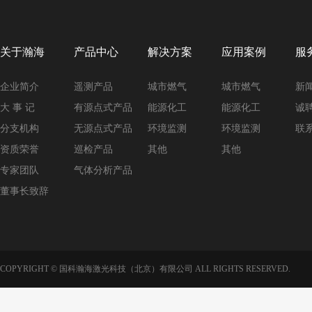
关于瀚海
产品中心
解决方案
应用案例
服
企业简介
遥测产品
城市燃气
城市燃气
新
大 事 记
有源点式产品
能源化工
能源化工
诚
分支机构
无源点式产品
环境监测
环境监测
联
资质荣誉
巡检产品
其他
其他
专家团队
气体分析产品
董事长致辞
COPYRIGHT © 国科瀚海激光科技（北京）有限公司 ALL RIGHTS RESERVED.