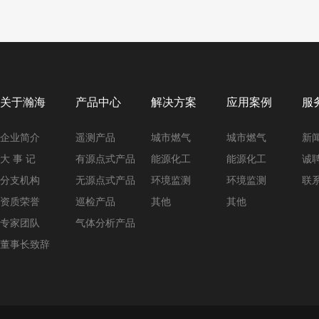
关于瀚海
产品中心
解决方案
应用案例
服
企业简介
遥测产品
城市燃气
城市燃气
新
大 事 记
有源点式产品
能源化工
能源化工
诚
分支机构
无源点式产品
环境监测
环境监测
联
资质荣誉
巡检产品
其他
其他
专家团队
气体分析产品
董事长致辞